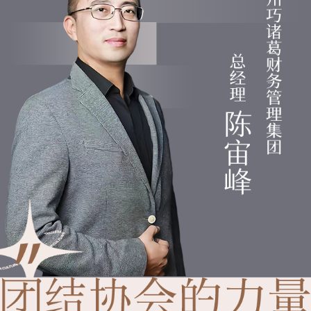
建
企
会
会
业
慈
员
通
善
风
讯
联
采
录
系
我
们