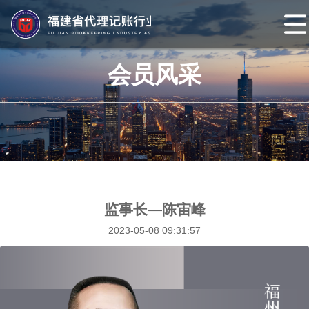
网
站
协会概况
会员风采
首
协
页
会
协
介
会
组
绍
章
织
协会动态
程
架
协
监事长—陈宙峰
2023-05-08 09:31:57
构
会
协
头
会
会
条
党
员
协