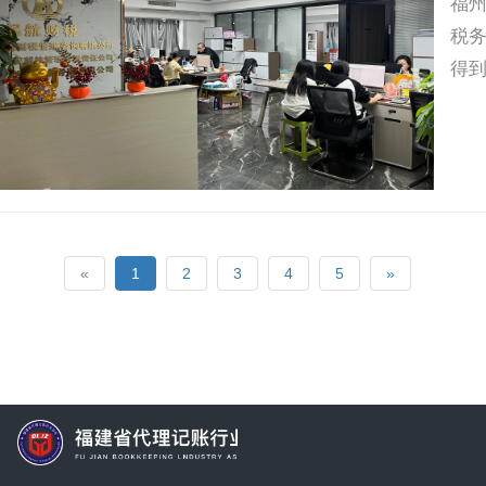
福州
税
得
«
1
2
3
4
5
»