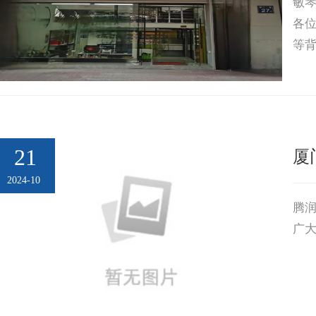
敏
建
企
会
会
各
等
业
慈
员
通
发
善
风
讯
联
采
录
系
我
21
厦
们
2024-10
腾
广