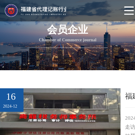
网
站
协会概况
会员企业
首
协
Chamber of Commerce journal
页
会
协
介
会
组
绍
章
织
协会动态
程
架
协
16
福
构
会
协
2024-12
头
会
会
20
走
条
党
员
协