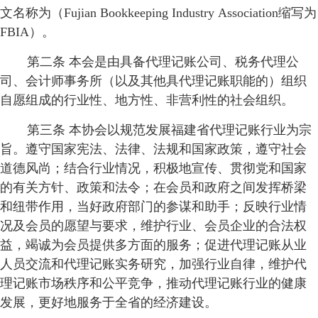
文名称为（Fujian Bookkeeping Industry Association缩写为
建
企
会
会
FBIA）。
业
慈
员
通
第二条 本会是由具备代理记账公司、税务代理公
司、会计师事务所（以及其他具代理记账职能的）组织
善
风
讯
联
自愿组成的行业性、地方性、非营利性的社会组织。
采
录
系
第三条 本协会以规范发展福建省代理记账行业为宗
旨。遵守国家宪法、法律、法规和国家政策，遵守社会
我
道德风尚；结合行业情况，积极地宣传、贯彻党和国家
们
的有关方针、政策和法令；在会员和政府之间发挥桥梁
和纽带作用，当好政府部门的参谋和助手；反映行业情
况及会员的愿望与要求，维护行业、会员企业的合法权
益，竭诚为会员提供多方面的服务；促进代理记账从业
人员交流和代理记账实务研究，加强行业自律，维护代
理记账市场秩序和公平竞争，推动代理记账行业的健康
发展，更好地服务于全省的经济建设。