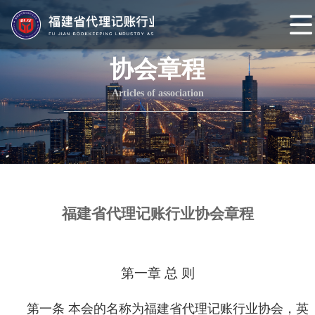
网
站
协会概况
协会章程
首
协
Articles of association
页
会
协
介
会
组
绍
章
织
协会动态
程
架
协
福建省代理记账行业协会章程
构
会
协
头
会
会
第一章
总
则
条
党
员
协
第一条 本会的名称为福建省代理记账行业协会，英